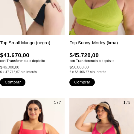
Top Small Mango (negro)
Top Sunny Morley (lima)
$41.670,00
$45.720,00
con
Transferencia o depósito
con
Transferencia o depósito
$46.300,00
$50.800,00
6
x
$7.716,67
sin interés
6
x
$8.466,67
sin interés
Comprar
Comprar