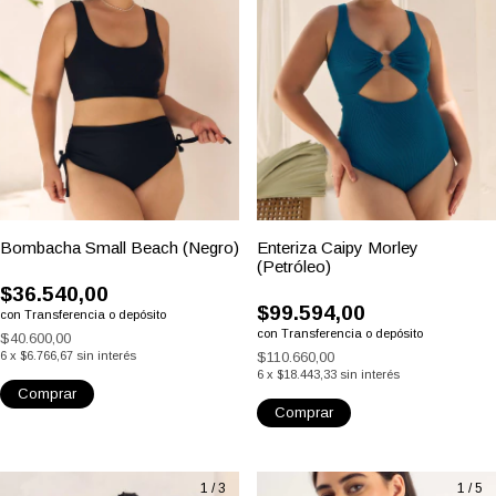
(5)
(10)
Bombacha Small Beach (Negro)
Enteriza Caipy Morley
(Petróleo)
$36.540,00
$99.594,00
con
Transferencia o depósito
con
Transferencia o depósito
$40.600,00
6
x
$6.766,67
sin interés
$110.660,00
6
x
$18.443,33
sin interés
Comprar
Comprar