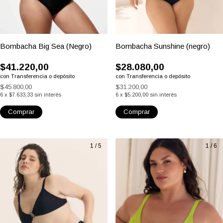
Bombacha Big Sea (Negro)
Bombacha Sunshine (negro)
$41.220,00
$28.080,00
con
Transferencia o depósito
con
Transferencia o depósito
$45.800,00
$31.200,00
6
x
$7.633,33
sin interés
6
x
$5.200,00
sin interés
Comprar
Comprar
1
/
5
1
/
6