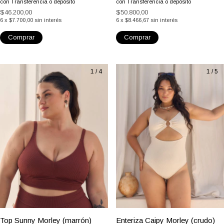
(3)
(4)
Bombacha Sunny (Negro)
Top Sunny Morley (petróleo)
$41.580,00
$45.720,00
con
Transferencia o depósito
con
Transferencia o depósito
$46.200,00
$50.800,00
6
x
$7.700,00
sin interés
6
x
$8.466,67
sin interés
Comprar
Comprar
1
/
4
1
/
5