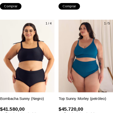
$33.030,00
$41.580,00
con
Transferencia o depósito
con
Transferencia o depósito
$36.700,00
$46.200,00
6
x
$6.116,67
sin interés
6
x
$7.700,00
sin interés
Comprar
Comprar
1
/
4
1
/
5