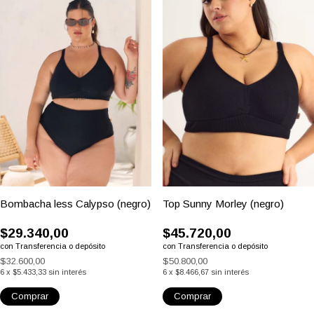
1
/
3
1
/
5
(4)
(7)
Bombacha less Calypso (negro)
Top Sunny Morley (negro)
$29.340,00
$45.720,00
con
Transferencia o depósito
con
Transferencia o depósito
$32.600,00
$50.800,00