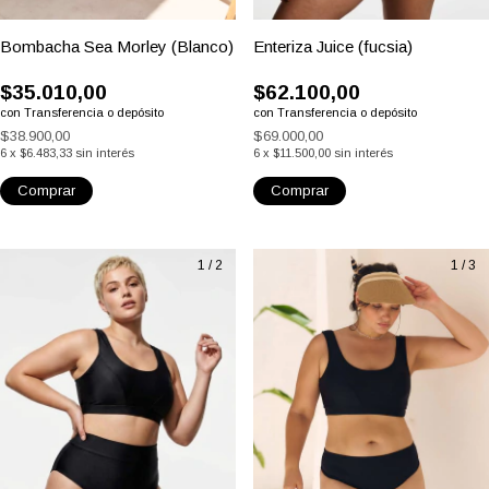
Bombacha Sea Morley (Blanco)
Enteriza Juice (fucsia)
$35.010,00
$62.100,00
con
Transferencia o depósito
con
Transferencia o depósito
$38.900,00
$69.000,00
6
x
$6.483,33
sin interés
6
x
$11.500,00
sin interés
Comprar
Comprar
1
/
2
1
/
3