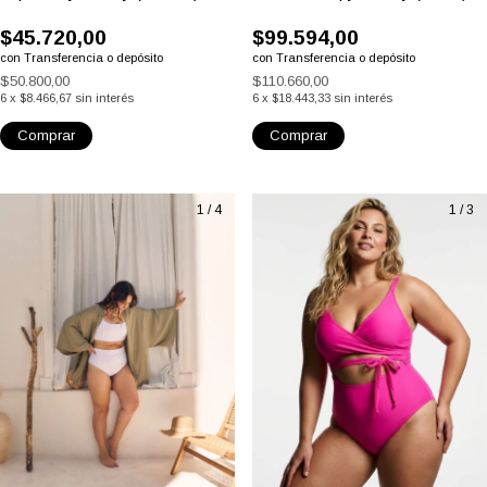
(2)
Enteriza Caipy Morley (crudo)
Top Sunny Morley (marrón)
$99.594,00
$45.720,00
con
Transferencia o depósito
con
Transferencia o depósito
$110.660,00
$50.800,00
6
x
$18.443,33
sin interés
6
x
$8.466,67
sin interés
Comprar
Comprar
1
/
4
1
/
3