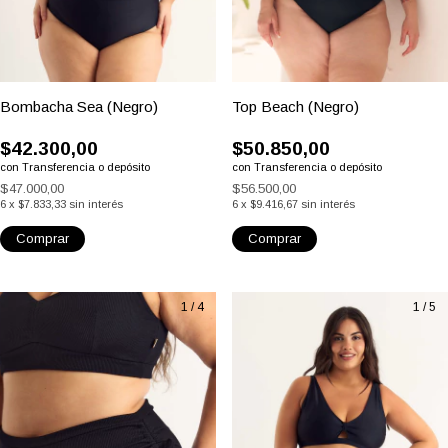
(22)
(12)
Bombacha Sea (Negro)
Top Beach (Negro)
$42.300,00
$50.850,00
con
Transferencia o depósito
con
Transferencia o depósito
$47.000,00
$56.500,00
6
x
$7.833,33
sin interés
6
x
$9.416,67
sin interés
Comprar
Comprar
1
/
4
1
/
5