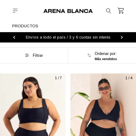
PRODUCTOS
Envíos a todo el país / 3 y 6 cuotas sin interés
Ordenar por:
Filtrar
Más vendidos
1
/
7
1
/
4