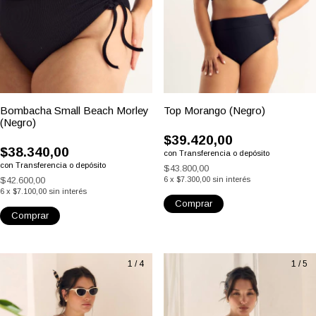
(9)
(11)
Bombacha Small Beach Morley
Top Morango (Negro)
(Negro)
$39.420,00
$38.340,00
con
Transferencia o depósito
con
Transferencia o depósito
$43.800,00
$42.600,00
6
x
$7.300,00
sin interés
6
x
$7.100,00
sin interés
Comprar
Comprar
1
/
4
1
/
5