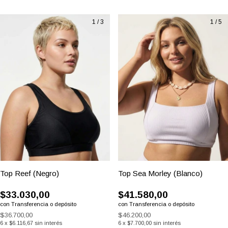
6
x
$5.433,33
sin interés
6
x
$8.466,67
sin interés
Comprar
Comprar
1
/
3
1
/
5
(5)
(6)
Top Reef (Negro)
Top Sea Morley (Blanco)