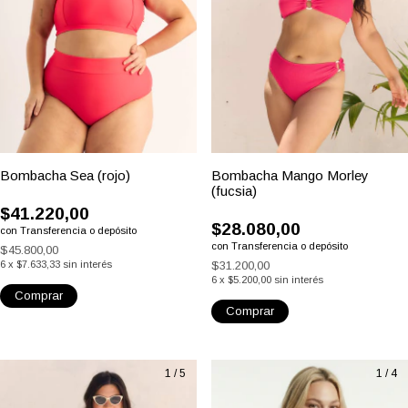
1
/
7
1
/
5
Bombacha Sea (rojo)
Bombacha Mango Morley
(fucsia)
$41.220,00
$28.080,00
con
Transferencia o depósito
con
Transferencia o depósito
$45.800,00
6
x
$7.633,33
sin interés
$31.200,00
6
x
$5.200,00
sin interés
Comprar