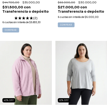
$44.700,00
$35.000,00
$65.000,00
$30.000,00
$31.500,00
con
$27.000,00
con
Transferencia o depósito
Transferencia o depósito
6
cuotas sin interés de
$5.000,00
(2)
6
cuotas sin interés de
$5.833,33
COMPRAR
COMPRAR
40
%
OFF
22
%
OFF