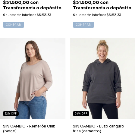
$31.500,00
con
$31.500,00
con
Transferencia o depósito
Transferencia o depósito
6
cuotas sin interés de
$5.833,33
6
cuotas sin interés de
$5.833,33
COMPRAR
COMPRAR
22
%
OFF
54
%
OFF
SIN CAMBIO - Remerón Club
SIN CAMBIO - Buzo canguro
(beige)
frisa (cemento)