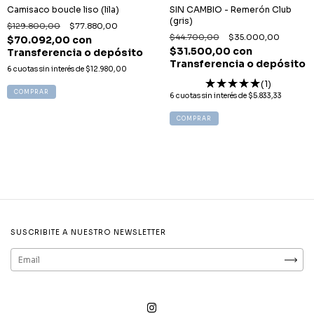
Camisaco boucle liso (lila)
SIN CAMBIO - Remerón Club
(gris)
$129.800,00
$77.880,00
$44.700,00
$35.000,00
$70.092,00
con
$31.500,00
con
Transferencia o depósito
Transferencia o depósito
6
cuotas sin interés de
$12.980,00
(1)
COMPRAR
6
cuotas sin interés de
$5.833,33
COMPRAR
SUSCRIBITE A NUESTRO NEWSLETTER