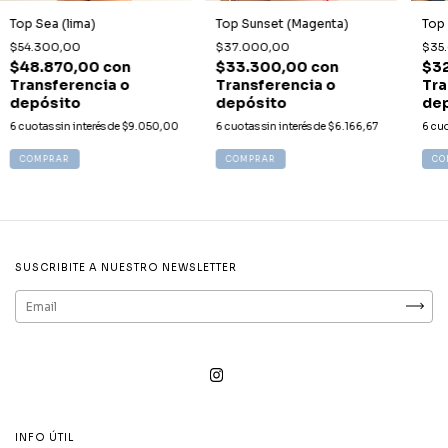
Top Sea (lima)
Top Sunset (Magenta)
Top 
$54.300,00
$37.000,00
$35
$48.870,00
con
$33.300,00
con
$3
Transferencia o
Transferencia o
Tra
depósito
depósito
de
6
cuotas sin interés de
$9.050,00
6
cuotas sin interés de
$6.166,67
6
cuo
COMPRAR
COMPRAR
CO
SUSCRIBITE A NUESTRO NEWSLETTER
INFO ÚTIL