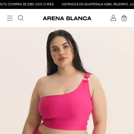
U COMPRA DE $180.000 O MÁS
VISITANOS EN GUATEMALA 4280, PALERMO. LUNES 
0