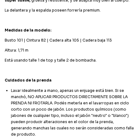
súper suave,
gruesa y resistente, y se adapta muy bien al cuerpo.
La delantera y la espalda poseen forrería premium.
Medidas de la modelo:
Busto 101 | Cintura 82 | Cadera alta 105 | Cadera baja 113
Altura: 1,71 m
Está usando talle 1 de top y talle 2 de bombacha.
Cuidados de la prenda
Lavar idealmente a mano, apenas un enjuage está bien. Si se
manchó, NO APLICAR PRODUCTOS DIRECTAMENTE SOBRE LA
PRENDA NI FROTARLA. Podés meterla en el lavarropas en ciclo
corto con un poco de jabón. Los productos químicos (como
jabones de cualquier tipo, incluso el jabón "neutro" o "blanco")
pueden producir alteraciones en el color de la prenda,
generando manchas las cuales no serán consideradas como falla
de producto.