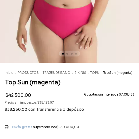
Inicio
.
PRODUCTOS
.
TRAJES DE BAÑO
.
BIKINIS
.
TOPS
.
Top Sun (magenta)
Top Sun (magenta)
$42.500,00
6
cuotas sin interés de
$7.083,33
Precio sin impuestos
$35.123,97
$38.250,00
con
Transferencia o depósito
Envío gratis
superando los
$250.000,00