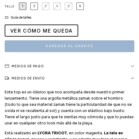
1
2
3
4
5
6
TALLE
Guía de talles
VER CÓMO ME QUEDA
MEDIOS DE PAGO
MEDIOS DE ENVÍO
Este top es un clásico que nos acompaña desde nuestro primer
lanzamiento. Tiene una argolla metálica zamak sobre el hombro
(todo lo que sea material zamak tiene la particularidad de que no se
oxida ni se recalienta al sol) y cuenta con un elástico bajo busto.
Tiene el largo justo para que te sientas muy cómoda y que lo puedas
usar en cualquier otro look más allá de la playa.
Está realizado en
LYCRA TRICOT
, en color magenta.
La tela es