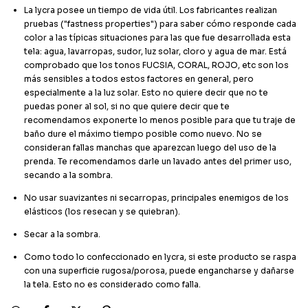
La lycra posee un tiempo de vida útil. Los fabricantes realizan
pruebas ("fastness properties") para saber cómo responde cada
color a las típicas situaciones para las que fue desarrollada esta
tela: agua, lavarropas, sudor, luz solar, cloro y agua de mar. Está
comprobado que los tonos FUCSIA, CORAL, ROJO, etc son los
más sensibles a todos estos factores en general, pero
especialmente a la luz solar. Esto no quiere decir que no te
puedas poner al sol, si no que quiere decir que te
recomendamos exponerte lo menos posible para que tu traje de
baño dure el máximo tiempo posible como nuevo. No se
consideran fallas manchas que aparezcan luego del uso de la
prenda. Te recomendamos darle un lavado antes del primer uso,
secando a la sombra.
No usar suavizantes ni secarropas, principales enemigos de los
elásticos (los resecan y se quiebran).
Secar a la sombra.
Como todo lo confeccionado en lycra, si este producto se raspa
con una superficie rugosa/porosa, puede engancharse y dañarse
la tela. Esto no es considerado como falla.