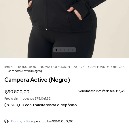
Inicio
.
PRODUCTOS
.
NUEVA COLECCIÓN
.
ACTIVE
.
CAMPERAS DEPORTIVAS
.
Campera Active (Negro)
Campera Active (Negro)
$90.800,00
6
cuotas sin interés de
$15.133,33
Precio sin impuestos
$75.041,32
$81.720,00
con
Transferencia o depósito
Envío gratis
superando los
$250.000,00