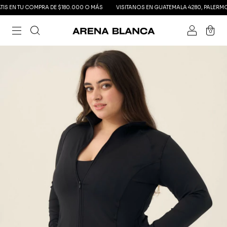
EN TU COMPRA DE $180.000 O MÁS
VISITANOS EN GUATEMALA 4280, PALERMO. LU
0