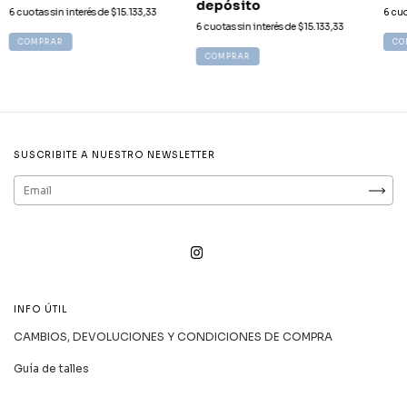
depósito
6
cuotas sin interés de
$15.133,33
6
cuo
6
cuotas sin interés de
$15.133,33
COMPRAR
CO
COMPRAR
SUSCRIBITE A NUESTRO NEWSLETTER
INFO ÚTIL
CAMBIOS, DEVOLUCIONES Y CONDICIONES DE COMPRA
Guía de talles