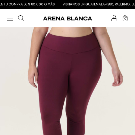
TU COMPRA DE $180.000 O MÁS
VISITANOS EN GUATEMALA 4280, PALERMO. LUNES 
0