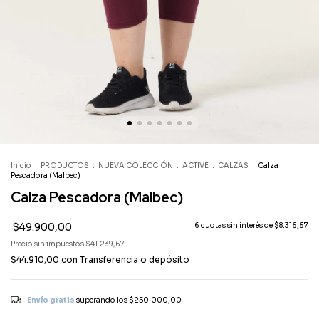
Inicio
.
PRODUCTOS
.
NUEVA COLECCIÓN
.
ACTIVE
.
CALZAS
.
Calza
Pescadora (Malbec)
Calza Pescadora (Malbec)
$49.900,00
6
cuotas sin interés de
$8.316,67
Precio sin impuestos
$41.239,67
$44.910,00
con
Transferencia o depósito
Envío gratis
superando los
$250.000,00