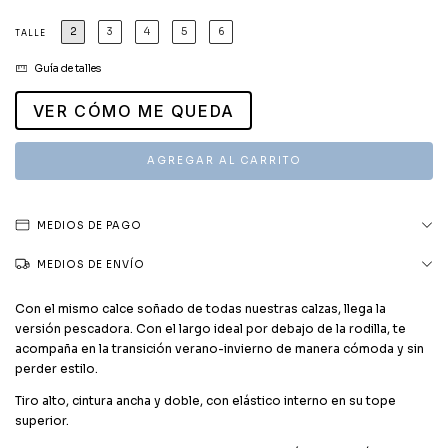
2
3
4
5
6
TALLE
Guía de talles
VER CÓMO ME QUEDA
MEDIOS DE PAGO
MEDIOS DE ENVÍO
Con el mismo calce soñado de todas nuestras calzas, llega la
versión pescadora. Con el largo ideal por debajo de la rodilla, te
acompaña en la transición verano-invierno de manera cómoda y sin
perder estilo.
Tiro alto, cintura ancha y doble, con elástico interno en su tope
superior.