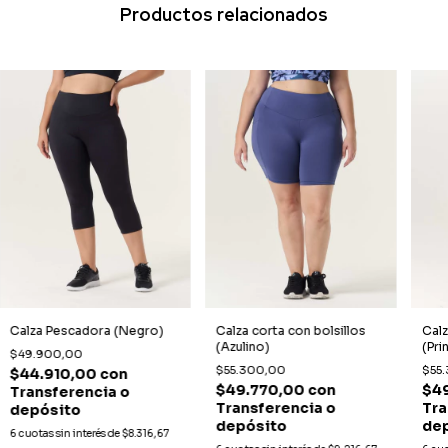
Productos relacionados
Calza Pescadora (Negro)
Calza corta con bolsillos
Calz
(Azulino)
(Pri
$49.900,00
$55.300,00
$55
$44.910,00
con
$49.770,00
con
$4
Transferencia o
Transferencia o
Tra
depósito
depósito
de
6
cuotas sin interés de
$8.316,67