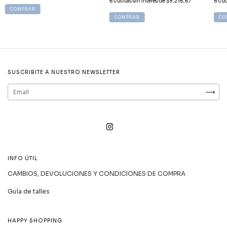
6
cuotas sin interés de
$9.216,67
6
cuo
COMPRAR
COMPRAR
CO
SUSCRIBITE A NUESTRO NEWSLETTER
INFO ÚTIL
CAMBIOS, DEVOLUCIONES Y CONDICIONES DE COMPRA
Guía de talles
HAPPY SHOPPING