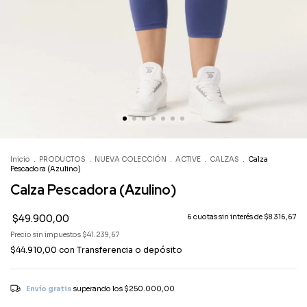
Inicio
.
PRODUCTOS
.
NUEVA COLECCIÓN
.
ACTIVE
.
CALZAS
.
Calza
Pescadora (Azulino)
Calza Pescadora (Azulino)
$49.900,00
6
cuotas sin interés de
$8.316,67
Precio sin impuestos
$41.239,67
$44.910,00
con
Transferencia o depósito
Envío gratis
superando los
$250.000,00