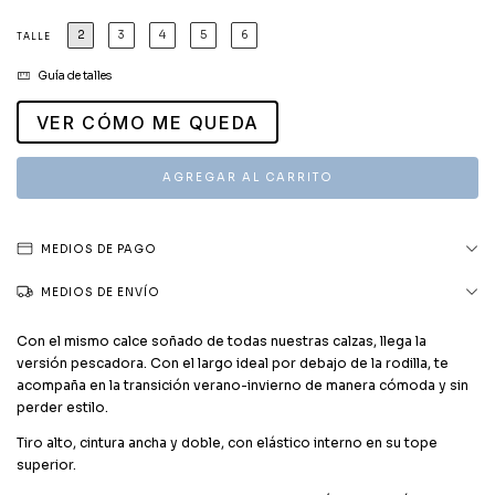
2
3
4
5
6
TALLE
Guía de talles
VER CÓMO ME QUEDA
MEDIOS DE PAGO
MEDIOS DE ENVÍO
Con el mismo calce soñado de todas nuestras calzas, llega la
versión pescadora. Con el largo ideal por debajo de la rodilla, te
acompaña en la transición verano-invierno de manera cómoda y sin
perder estilo.
Tiro alto, cintura ancha y doble, con elástico interno en su tope
superior.