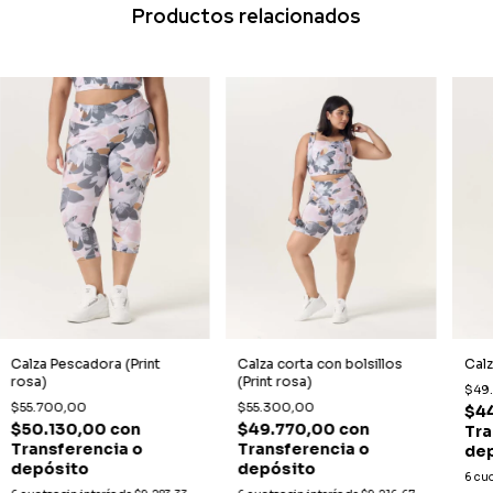
Productos relacionados
Calza Pescadora (Print
Calza corta con bolsillos
Cal
rosa)
(Print rosa)
$49
$55.700,00
$55.300,00
$4
$50.130,00
con
$49.770,00
con
Tra
Transferencia o
Transferencia o
de
depósito
depósito
6
cuo