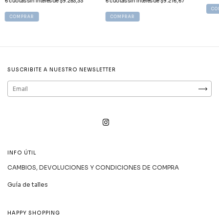
6
cuotas sin interés de
$9.283,33
6
cuotas sin interés de
$9.216,67
CO
COMPRAR
COMPRAR
SUSCRIBITE A NUESTRO NEWSLETTER
INFO ÚTIL
CAMBIOS, DEVOLUCIONES Y CONDICIONES DE COMPRA
Guía de talles
HAPPY SHOPPING