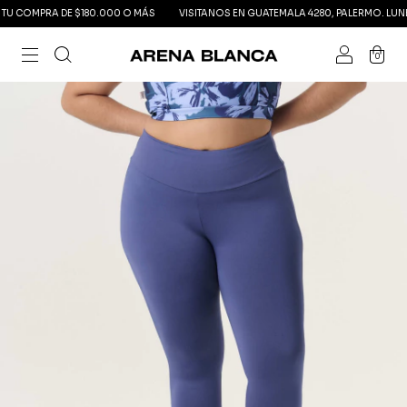
 COMPRA DE $180.000 O MÁS
VISITANOS EN GUATEMALA 4280, PALERMO. LUNES A
0