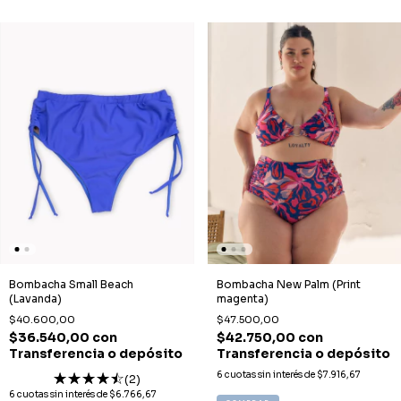
Bombacha Small Beach
Bombacha New Palm (Print
(Lavanda)
magenta)
$40.600,00
$47.500,00
$36.540,00
con
$42.750,00
con
Transferencia o depósito
Transferencia o depósito
6
cuotas sin interés de
$7.916,67
(2)
6
cuotas sin interés de
$6.766,67