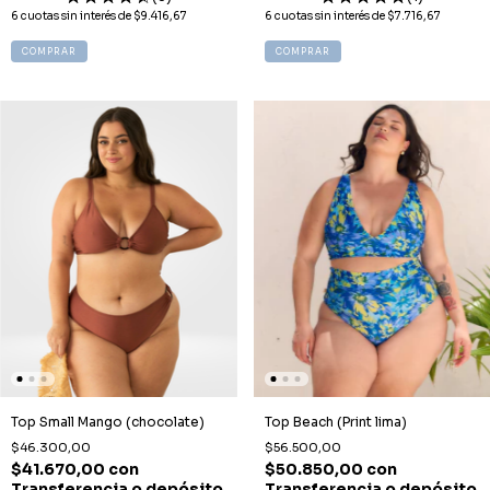
6
cuotas sin interés de
$9.416,67
6
cuotas sin interés de
$7.716,67
COMPRAR
COMPRAR
Top Small Mango (chocolate)
Top Beach (Print lima)
$46.300,00
$56.500,00
$41.670,00
con
$50.850,00
con
Transferencia o depósito
Transferencia o depósito