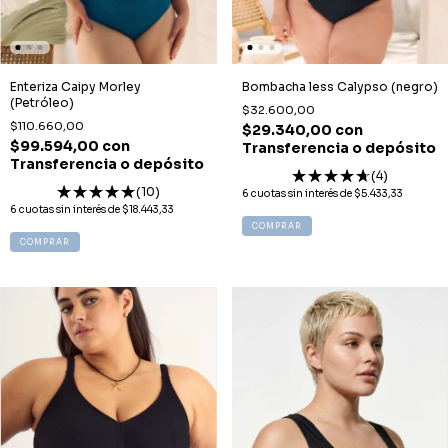
Enteriza Caipy Morley
Bombacha less Calypso (negro)
(Petróleo)
$32.600,00
$110.660,00
$29.340,00
con
$99.594,00
con
Transferencia o depósito
Transferencia o depósito
(4)
(10)
6
cuotas sin interés de
$5.433,33
6
cuotas sin interés de
$18.443,33
COMPRAR
COMPRAR