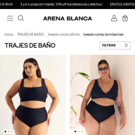
off transferencia o efectivo
ENVÍOS GRATIS EN TU COMPRA DE $180.000 O MÁS
0
Inicio
.
TRAJES DE BAÑO
.
breadcrumbs.bikinis
.
breadcrumbs.bombachas
TRAJES DE BAÑO
FILTRAR