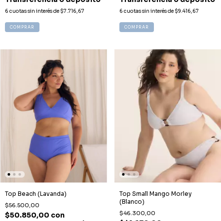
6
cuotas sin interés de
$7.716,67
6
cuotas sin interés de
$9.416,67
COMPRAR
COMPRAR
Top Beach (Lavanda)
Top Small Mango Morley
(Blanco)
$56.500,00
$46.300,00
$50.850,00
con