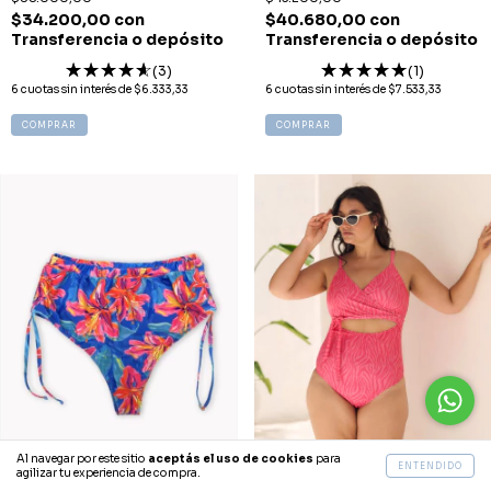
$34.200,00
con
$40.680,00
con
Transferencia o depósito
Transferencia o depósito
(3)
(1)
6
cuotas sin interés de
$6.333,33
6
cuotas sin interés de
$7.533,33
COMPRAR
COMPRAR
Al navegar por este sitio
aceptás el uso de cookies
para
ENTENDIDO
agilizar tu experiencia de compra.