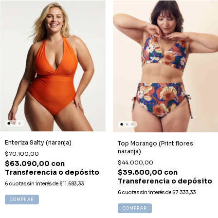
Enteriza Salty (naranja)
Top Morango (Print flores
naranja)
$70.100,00
$44.000,00
$63.090,00
con
$39.600,00
con
Transferencia o depósito
Transferencia o depósito
6
cuotas sin interés de
$11.683,33
6
cuotas sin interés de
$7.333,33
COMPRAR
COMPRAR