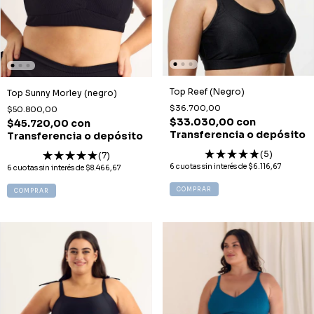
Top Reef (Negro)
Top Sunny Morley (negro)
$36.700,00
$50.800,00
$33.030,00
con
$45.720,00
con
Transferencia o depósito
Transferencia o depósito
(5)
(7)
6
cuotas sin interés de
$6.116,67
6
cuotas sin interés de
$8.466,67
COMPRAR
COMPRAR