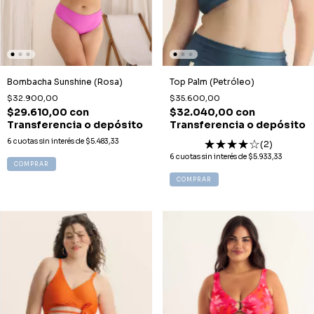
Bombacha Sunshine (Rosa)
Top Palm (Petróleo)
$32.900,00
$35.600,00
$29.610,00
con
$32.040,00
con
Transferencia o depósito
Transferencia o depósito
6
cuotas sin interés de
$5.483,33
(2)
6
cuotas sin interés de
$5.933,33
COMPRAR
COMPRAR