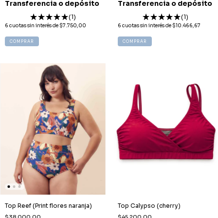
Transferencia o depósito
Transferencia o depósito
(1)
(1)
6
cuotas sin interés de
$7.750,00
6
cuotas sin interés de
$10.466,67
COMPRAR
COMPRAR
Top Reef (Print flores naranja)
Top Calypso (cherry)
$38.000,00
$45.200,00