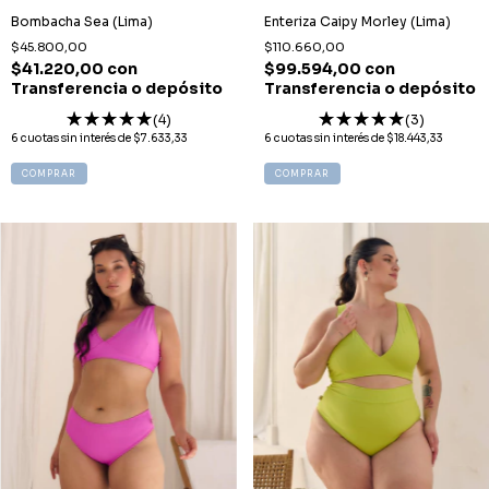
Bombacha Sea (Lima)
Enteriza Caipy Morley (Lima)
$45.800,00
$110.660,00
$41.220,00
con
$99.594,00
con
Transferencia o depósito
Transferencia o depósito
(4)
(3)
6
cuotas sin interés de
$7.633,33
6
cuotas sin interés de
$18.443,33
COMPRAR
COMPRAR