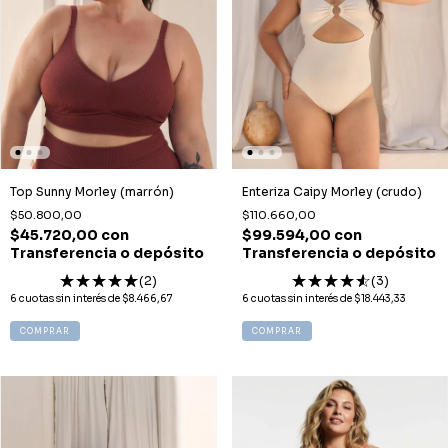
Top Sunny Morley (marrón)
Enteriza Caipy Morley (crudo)
$50.800,00
$110.660,00
$45.720,00
con
$99.594,00
con
Transferencia o depósito
Transferencia o depósito
(2)
(3)
6
cuotas sin interés de
$8.466,67
6
cuotas sin interés de
$18.443,33
COMPRAR
COMPRAR