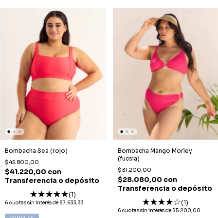
Bombacha Sea (rojo)
Bombacha Mango Morley
(fucsia)
$45.800,00
$31.200,00
$41.220,00
con
$28.080,00
con
Transferencia o depósito
Transferencia o depósito
(1)
(1)
6
cuotas sin interés de
$7.633,33
6
cuotas sin interés de
$5.200,00