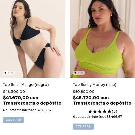
Top Small Mango (negro)
Top Sunny Morley (lima)
$46.300,00
$50.800,00
$41.670,00
con
$45.720,00
con
Transferencia o depósito
Transferencia o depósito
6
cuotas sin interés de
$7.716,67
(3)
6
cuotas sin interés de
$8.466,67
COMPRAR
COMPRAR