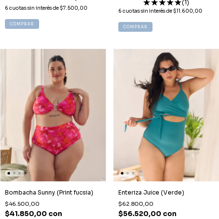
(1)
6
cuotas sin interés de
$7.500,00
6
cuotas sin interés de
$11.600,00
COMPRAR
COMPRAR
Bombacha Sunny (Print fucsia)
Enteriza Juice (Verde)
$46.500,00
$62.800,00
$41.850,00
con
$56.520,00
con